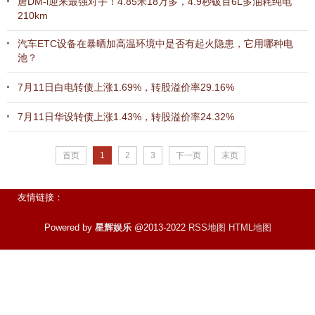
唐DM-i迎来最强对手！4.85米18万多，4.9秒破百6L多油耗纯电
210km
汽车ETC设备在暴晒加高温环境中是否有起火隐患，它用哪种电
池？
7月11日白电转债上涨1.69%，转股溢价率29.16%
7月11日华设转债上涨1.43%，转股溢价率24.32%
首页
1
2
3
下一页
末页
友情链接：
Powered by
星辉娱乐
@2013-2022
RSS地图
HTML地图