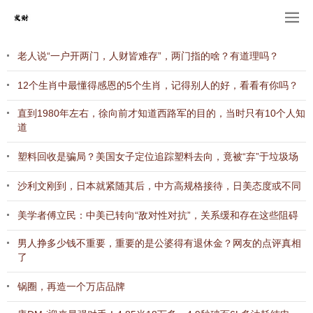
老人说“一户开两门，人财皆难存”，两门指的啥？有道理吗？
12个生肖中最懂得感恩的5个生肖，记得别人的好，看看有你吗？
直到1980年左右，徐向前才知道西路军的目的，当时只有10个人知
道
塑料回收是骗局？美国女子定位追踪塑料去向，竟被“弃”于垃圾场
沙利文刚到，日本就紧随其后，中方高规格接待，日美态度或不同
美学者傅立民：中美已转向“敌对性对抗”，关系缓和存在这些阻碍
男人挣多少钱不重要，重要的是公婆得有退休金？网友的点评真相
了
锅圈，再造一个万店品牌